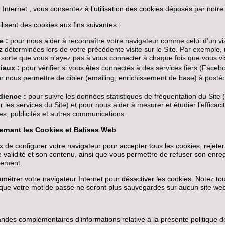
te Internet , vous consentez à l’utilisation des cookies déposés par notre 
tilisent des cookies aux fins suivantes :
e :
pour nous aider à reconnaître votre navigateur comme celui d’un vis
 déterminées lors de votre précédente visite sur le Site. Par exemple,
sorte que vous n’ayez pas à vous connecter à chaque fois que vous visi
iaux :
pour vérifier si vous êtes connectés à des services tiers (Faceb
 nous permettre de cibler (emailing, enrichissement de base) à postéri
dience :
pour suivre les données statistiques de fréquentation du Site (soi
 les services du Site) et pour nous aider à mesurer et étudier l’efficaci
ues, publicités et autres communications.
rnant les Cookies et Balises Web
x de configurer votre navigateur pour accepter tous les cookies, rejete
 validité et son contenu, ainsi que vous permettre de refuser son enre
uement.
étrer votre navigateur Internet pour désactiver les cookies. Notez tou
si que votre mot de passe ne seront plus sauvegardés sur aucun site we
des complémentaires d’informations relative à la présente politique de