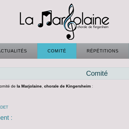
ACTUALITÉS
COMITÉ
RÉPÉTITIONS
Comité
comité de
la Marjolaine
,
chorale de Kingersheim
:
RDET
ent :