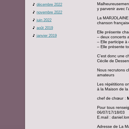
Malheureusement 
décembre 2022
y parvenir avec l
novembre 2022
La MARJOLAINE se 
juin 2022
chanson français
août 2019
Elle présente cha
janvier 2019
– deux concerts a
– Elle participe 
– Elle présente t
C’est donc une c
Cécile de Dessen
Nous recrutons c
amateurs
Les répétitions ont
à la Maison de la
chef de chœur :
Pour tous rense
06/07/17/18/03
E.mail : daniel.l
Adresse de La Ma