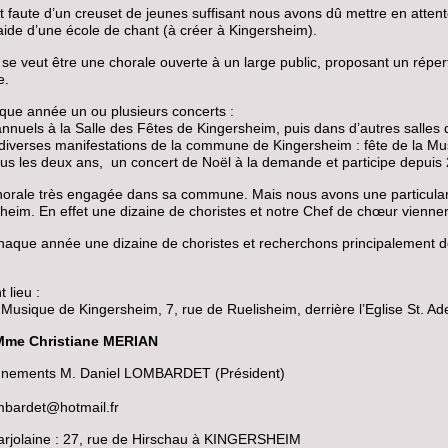
faute d’un creuset de jeunes suffisant nous avons dû mettre en atten
’aide d’une école de chant (à créer à Kingersheim).
veut être une chorale ouverte à un large public, proposant un répertoir
e.
que année un ou plusieurs concerts :
nnuels à la Salle des Fêtes de Kingersheim, puis dans d’autres salles d
à diverses manifestations de la commune de Kingersheim : fête de la Mu
ous les deux ans, un concert de Noël à la demande et participe depuis
horale très engagée dans sa commune. Mais nous avons une particular
heim. En effet une dizaine de choristes et notre Chef de chœur vienn
haque année une dizaine de choristes et recherchons principalement 
 lieu :
 Musique de Kingersheim, 7, rue de Ruelisheim, derrière l’Eglise St. A
Mme Christiane MERIAN
ignements M. Daniel LOMBARDET (Président)
ombardet@hotmail.fr
rjolaine : 27, rue de Hirschau à KINGERSHEIM